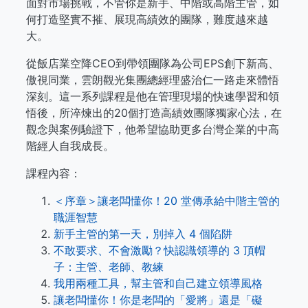
面對市場挑戰，不管你是新手、中階或高階主管，如
何打造堅實不摧、展現高績效的團隊，難度越來越
大。
從飯店業空降CEO到帶領團隊為公司EPS創下新高、
傲視同業，雲朗觀光集團總經理盛治仁一路走來體悟
深刻。這一系列課程是他在管理現場的快速學習和領
悟後，所淬煉出的20個打造高績效團隊獨家心法，在
觀念與案例驗證下，他希望協助更多台灣企業的中高
階經人自我成長。
課程內容：
＜序章＞讓老闆懂你！20 堂傳承給中階主管的
職涯智慧
新手主管的第一天，別掉入 4 個陷阱
不敢要求、不會激勵？快認識領導的 3 頂帽
子：主管、老師、教練
我用兩種工具，幫主管和自己建立領導風格
讓老闆懂你！你是老闆的「愛將」還是「礙