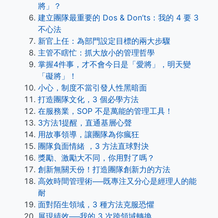
將」？
建立團隊最重要的 Dos & Don’ts：我的 4 要 3
不心法
新官上任：為部門設定目標的兩大步驟
主管不瞎忙：抓大放小的管理哲學
掌握4件事，才不會今日是「愛將」，明天變
「礙將」！
小心，制度不當引發人性黑暗面
打造團隊文化，3 個必學方法
在服務業，SOP 不是萬能的管理工具！
3方法1提醒，直通基層心聲
用故事領導，讓團隊為你瘋狂
團隊負面情緒 ，3 方法直球對決
獎勵、激勵大不同，你用對了嗎？
創新無關天份！打造團隊創新力的方法
高效時間管理術──既專注又分心是經理人的能
耐
面對陌生領域，3 種方法克服恐懼
展現績效──我的 3 次跨領域轉換