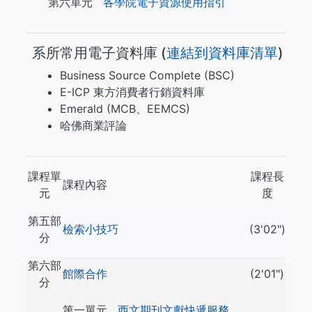
第六單元
各學院電子資源使用指引
系所常用電子資料庫 (​​​
連結到資料庫清單
)
Business Source Complete (BSC)
E-ICP 東方消費者行銷資料庫
Emerald (MCB、EEMCS)
哈佛商業評論
課程單
課程長
課程內容
元
度
第五部
檢索小技巧
(3'02")
分
第六部
館際合作
(2'01")
分
第一單元
西文期刊文獻快遞服務