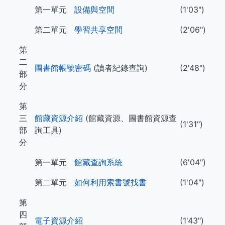
第一單元
設備與空間
(1'03")
第二單元
學習共享空間
(2'06")
第
二
圖書館帳號密碼
(讀者紀錄查詢)
(2'48")
部
分
第
三
館藏資源介紹
(館藏資源、圖書館資源查
(1'31")
部
詢工具)
分
第一單元
館藏查詢系統
(6'04")
第二單元
如何利用索書號找書
(1'04")
第
四
電子資源介紹
(1'43")