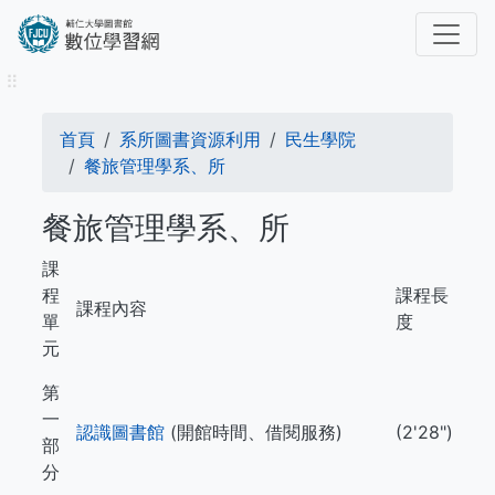
移
至
主
⠿
內
容
導
首頁
系所圖書資源利用
民生學院
航
餐旅管理學系、所
連
餐旅管理學系、所
結
課
程
課程長
課程內容
單
度
元
第
一
認識圖書館
(開館時間、借閱服務)
(2'28")
部
分