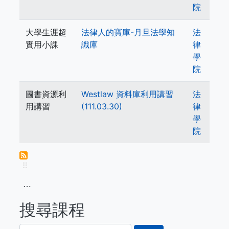
院
大學生涯超
法律人的寶庫-月旦法學知
法
實用小課
識庫
律
學
院
圖書資源利
Westlaw 資料庫利用講習
法
用講習
(111.03.30)
律
學
院
⠿
⋯
搜尋課程