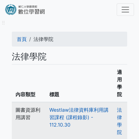
移
至
主
⠿
內
容
導
首頁
法律學院
航
法律學院
連
結
適
用
學
內容類型
標題
院
圖書資源利
Westlaw法律資料庫利用講
法
用講習
習課程 (課程錄影) -
律
112.10.30
學
院