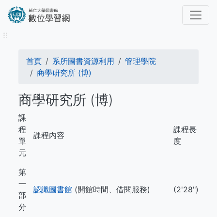
移
至
主
⠿
內
容
導
首頁
系所圖書資源利用
管理學院
航
商學研究所 (博)
連
商學研究所 (博)
結
課
程
課程長
課程內容
單
度
元
第
一
認識圖書館
(開館時間、借閱服務)
(2'28")
部
分