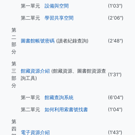
第一單元
設備與空間
(1'03")
第二單元
學習共享空間
(2'06")
第
二
圖書館帳號密碼
(讀者紀錄查詢)
(2'48")
部
分
第
三
館藏資源介紹
(館藏資源、圖書館資源查
(1'31")
部
詢工具)
分
第一單元
館藏查詢系統
(6'04")
第二單元
如何利用索書號找書
(1'04")
第
四
電子資源介紹
(1'43")