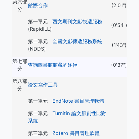
第六部
館際合作
(2'01")
分
第一單元
西文期刊文獻快遞服務
(0'54")
(RapidILL)
第二單元
全國文獻傳遞服務系統
(1'43")
(NDDS)
第七部
查詢圖書館館藏的途徑
(0'37")
分
第八部
論文寫作工具
分
第一單元
EndNote 書目管理軟體
第二單元
Turnitin 論文原創性比對
系統
第三單元
Zotero 書目管理軟體