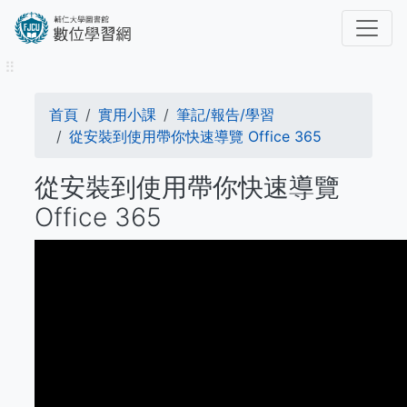
移
至
主
⠿
內
容
導
首頁
實用小課
筆記/報告/學習
航
從安裝到使用帶你快速導覽 Office 365
連
從安裝到使用帶你快速導覽
結
Office 365