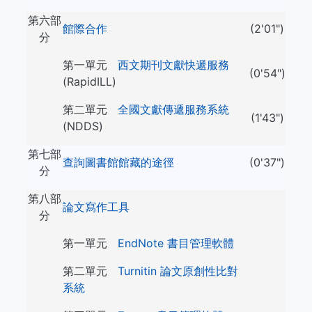
第六部
館際合作
(2'01")
分
第一單元
西文期刊文獻快遞服務
(0'54")
(RapidILL)
第二單元
全國文獻傳遞服務系統
(1'43")
(NDDS)
第七部
查詢圖書館館藏的途徑
(0'37")
分
第八部
論文寫作工具
分
第一單元
EndNote 書目管理軟體
第二單元
Turnitin 論文原創性比對
系統