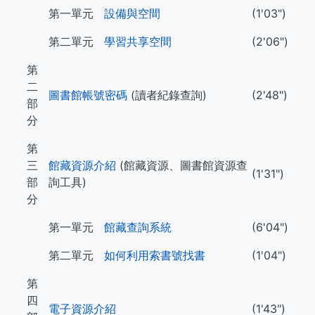
第一單元
設備與空間
(1'03")
第二單元
學習共享空間
(2'06")
第
二
圖書館帳號密碼
(讀者紀錄查詢)
(2'48")
部
分
第
三
館藏資源介紹
(館藏資源、圖書館資源查
(1'31")
部
詢工具)
分
第一單元
館藏查詢系統
(6'04")
第二單元
如何利用索書號找書
(1'04")
第
四
電子資源介紹
(1'43")