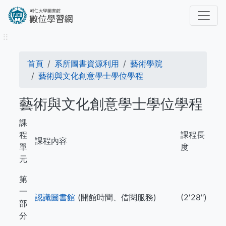
移
至
主
⠿
內
容
導
首頁
系所圖書資源利用
藝術學院
航
藝術與文化創意學士學位學程
連
藝術與文化創意學士學位學程
結
課
程
課程長
課程內容
單
度
元
第
一
認識圖書館
(開館時間、借閱服務)
(2'28")
部
分