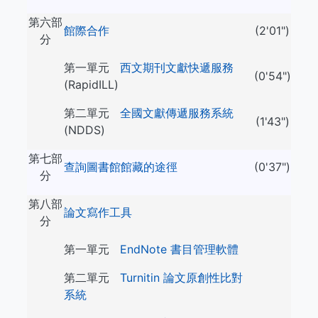
第六部
館際合作
(2'01")
分
第一單元
西文期刊文獻快遞服務
(0'54")
(RapidILL)
第二單元
全國文獻傳遞服務系統
(1'43")
(NDDS)
第七部
查詢圖書館館藏的途徑
(0'37")
分
第八部
論文寫作工具
分
第一單元
EndNote 書目管理軟體
第二單元
Turnitin 論文原創性比對
系統