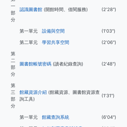
一
認識圖書館
(開館時間、借閱服務)
(2'28")
部
分
第一單元
設備與空間
(1'03")
第二單元
學習共享空間
(2'06")
第
二
圖書館帳號密碼
(讀者紀錄查詢)
(2'48")
部
分
第
三
館藏資源介紹
(館藏資源、圖書館資源查
(1'31")
部
詢工具)
分
第一單元
館藏查詢系統
(6'04")