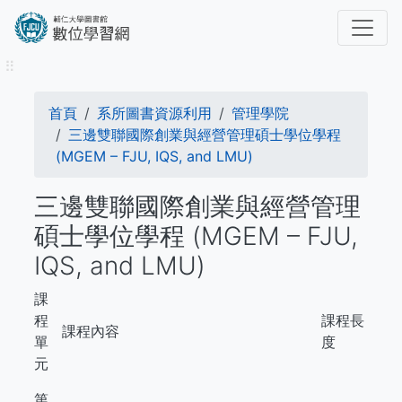
移
至
主
⠿
內
容
導
首頁
系所圖書資源利用
管理學院
航
三邊雙聯國際創業與經營管理碩士學位學程
(MGEM – FJU, IQS, and LMU)
連
三邊雙聯國際創業與經營管理
結
碩士學位學程 (MGEM – FJU,
IQS, and LMU)
課
程
課程長
課程內容
單
度
元
第