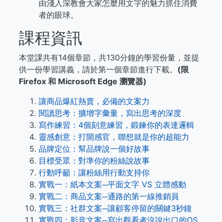
由淺入深教會大家怎麼用文字的魅力抓住消費
者的眼球。
課程資訊
本堂課共有14個章節，共130分鐘的學習份量，並提
供一份學習講義，請於第一個章節進行下載。
(限
Firefox 和 Microsoft Edge 瀏覽器)
讓商品爆紅熱賣，必備的文案力
閱讀思考：擴增字彙量，寫出思考的深度
寫作練習：4個刻意練習，鍛鍊你的表達邏輯
靈感創意：打開感官，聯想就是你的超能力
品牌定位：幫品牌說一個好故事
目標受眾：對準你的粉絲說故事
行動呼籲：讓粉絲用行動支持你
實戰一：紙本文案─平面文字 VS 立體感動
實戰二：商品文案─通路的第一線推銷員
實戰三：社群文案─讓顧客停留的關鍵3秒鐘
實戰四：影音文案─寫出觀看者沒說出口的OS