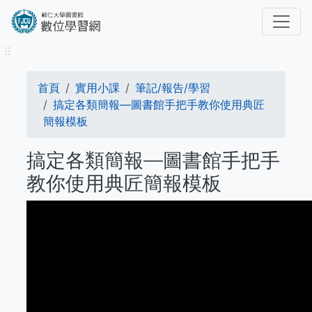
移
至
主
⠿
內
容
導
首頁
實用小課
筆記/報告/學習
航
搞定各類簡報—圖書館手把手教你使用典匠
簡報模板
連
搞定各類簡報—圖書館手把手
結
教你使用典匠簡報模板