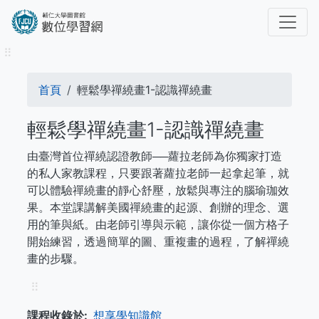
移
至
主
⠿
內
容
導
首頁
輕鬆學禪繞畫1-認識禪繞畫
航
輕鬆學禪繞畫1-認識禪繞畫
連
由臺灣首位禪繞認證教師──蘿拉老師為你獨家打造
結
的私人家教課程，只要跟著蘿拉老師一起拿起筆，就
可以體驗禪繞畫的靜心舒壓，放鬆與專注的腦瑜珈效
果。本堂課講解美國禪繞畫的起源、創辦的理念、選
用的筆與紙。由老師引導與示範，讓你從一個方格子
開始練習，透過簡單的圖、重複畫的過程，了解禪繞
畫的步驟。
⠿
課程收錄於
想享學知識館