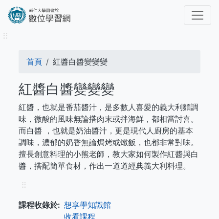
移
至
主
⠿
內
容
導
首頁
紅醬白醬變變變
航
紅醬白醬變變變
連
紅醬，也就是番茄醬汁，是多數人喜愛的義大利麵調
結
味，微酸的風味無論搭肉末或拌海鮮，都相當討喜。
而白醬 ，也就是奶油醬汁，更是現代人廚房的基本
調味，濃郁的奶香無論焗烤或燉飯，也都非常對味。
擅長創意料理的小熊老師，教大家如何製作紅醬與白
醬，搭配簡單食材，作出一道道經典義大利料理。
⠿
課程收錄於
想享學知識館
收看課程