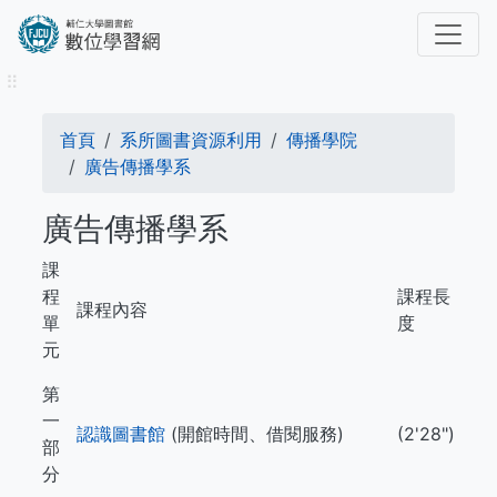
移
至
主
⠿
內
容
導
首頁
系所圖書資源利用
傳播學院
航
廣告傳播學系
連
廣告傳播學系
結
課
程
課程長
課程內容
單
度
元
第
一
認識圖書館
(開館時間、借閱服務)
(2'28")
部
分