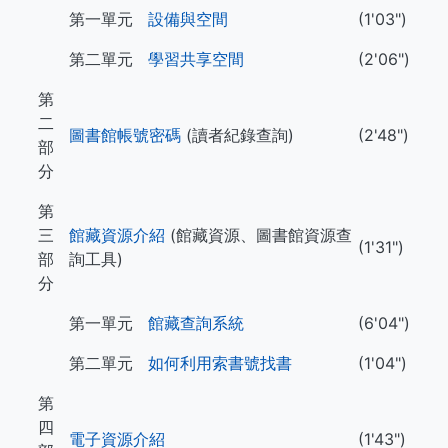
第一單元
設備與空間
(1'03")
第二單元
學習共享空間
(2'06")
第
二
圖書館帳號密碼
(讀者紀錄查詢)
(2'48")
部
分
第
三
館藏資源介紹
(館藏資源、圖書館資源查
(1'31")
部
詢工具)
分
第一單元
館藏查詢系統
(6'04")
第二單元
如何利用索書號找書
(1'04")
第
四
電子資源介紹
(1'43")