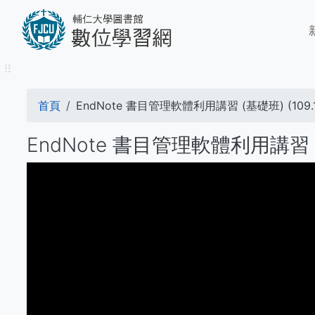
移
M
至
n
主
內
⠿
容
導
首頁
EndNote 書目管理軟體利用講習 (基礎班) (109.1
航
EndNote 書目管理軟體利用講習 (基礎
連
結