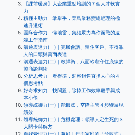
【課前暖身】大企業重點培訓的７個人才軟實
力
積極主動力｜敢舉手，菜鳥業務變總經理的極
速升遷術
團隊合作力｜懂地雷，集結眾力為你而戰的遠
端工作指南
溝通表達力(一)｜完勝會議、留住客戶、不得罪
人的口頭與書面表達
溝通表達力(二)｜敢捍衛，八面玲瓏守住底線的
協商談判術
分析思考力｜看得準，洞察銷售直指人心的４
個思考點
好奇求知力｜找問題，除掉工作效率殺手與成
本小偷
領導統御力(一)｜能服眾，空降主管４步驟展現
績效
領導統御力(二)｜危機處理：領導人定生死的３
大關卡與解方
自我管理力(一)｜兼顧工作與家庭的「分散式」