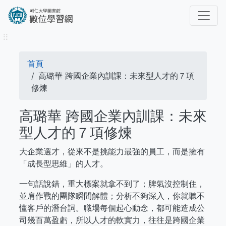
移
至
主
⠿
內
容
導
首頁
航
高璐華 跨國企業內訓課：未來型人才的７項
修煉
連
高璐華 跨國企業內訓課：未來
結
型人才的７項修煉
大企業選才，從來不是挑能力最強的員工，而是擁有
「成長型思維」的人才。
一句話說錯，重大標案就拿不到了；脾氣沒控制住，
並肩作戰的團隊瞬間解體；分析不夠深入，你就聽不
懂客戶的潛台詞。職場每個起心動念，都可能造成公
司幾百萬盈虧，所以人才的軟實力，往往是跨國企業