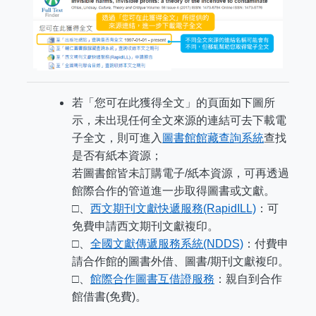
若「您可在此獲得全文」的頁面如下圖所
示，未出現任何全文來源的連結可去下載電
子全文，則可進入
圖書館館藏查詢系統
查找
是否有紙本資源；
若圖書館皆未訂購電子/紙本資源，可再透過
館際合作的管道進一步取得圖書或文獻。
□、
西文期刊文獻快遞服務(RapidILL)
：可
免費申請西文期刊文獻複印。
□、
全國文獻傳遞服務系統(NDDS)
：付費申
請合作館的圖書外借、圖書/期刊文獻複印。
□、
館際合作圖書互借證服務
：親自到合作
館借書(免費)。