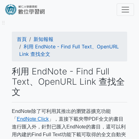
移
至
主
⠿
內
容
導
首頁
新知報報
航
利用 EndNote - Find Full Text、OpenURL
Link 查找全文
連
利用 EndNote - Find Full
結
Text、OpenURL Link 查找全
文
EndNote除了可利用其推出的瀏覽器擴充功能
「
EndNote Click
」，直接下載夾帶PDF全文的書目
進行匯入外，針對已匯入EndNote的書目，還可以利
用內建的Find Full Text功能下載可取得的全文自動夾