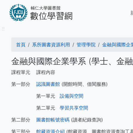
移
M
至
n
主
內
⠿
容
導
首頁
系所圖書資源利用
管理學院
金融與國際企業
航
金融與國際企業學系 (學士、金融
連
課程單元
課程內容
結
第一部分
認識圖書館
(開館時間、借閱服務)
第一單元
設備與空間
第二單元
學習共享空間
第二部分
圖書館帳號密碼
(讀者紀錄查詢)
第三部分
館藏資源介紹
(館藏資源、圖書館資源查詢工