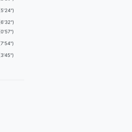
(5'24")
(6'32")
(0'57")
(7'54")
(3'45")