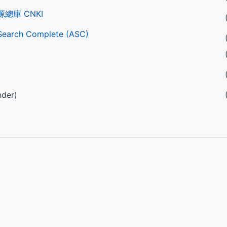
總庫 CNKI
Search Complete (ASC)
nder)