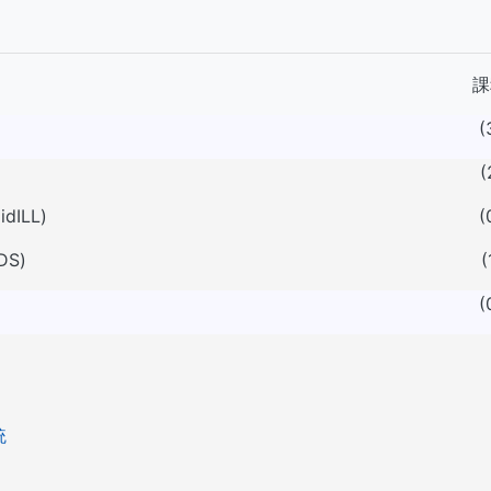
課
(
(
idILL)
(
DS)
(
(
統