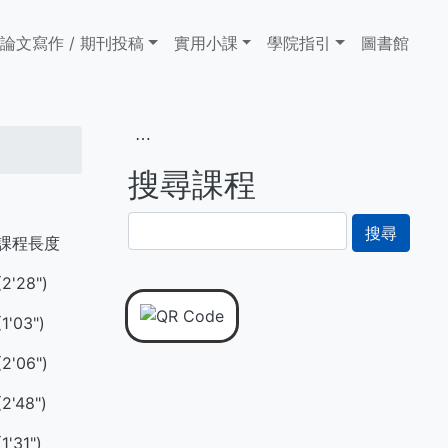
論文寫作 / 期刊投稿
實用小課
學院指引
圖書館
⋯
搜尋課程
搜
課程長度
尋
(2'28")
(1'03")
(2'06")
(2'48")
(1'31")