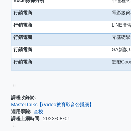
Excel
數據分析
不懂程式
行銷電商
電影級簡
行銷電商
LINE
廣
行銷電商
零基礎學
行銷電商
GA
新版 
行銷電商
進階Goog
⠿
課程收錄於
MasterTalks【iVideo教育影音公播網】
適用學院
全校
課程上網時間
2023-08-01
⠿