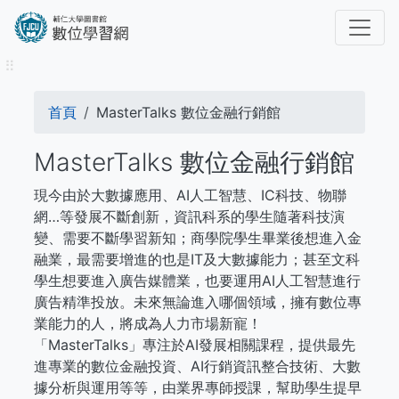
移
至
主
⠿
內
容
導
首頁
MasterTalks 數位金融行銷館
航
MasterTalks 數位金融行銷館
連
現今由於大數據應用、AI人工智慧、IC科技、物聯
結
網…等發展不斷創新，資訊科系的學生隨著科技演
變、需要不斷學習新知；商學院學生畢業後想進入金
融業，最需要增進的也是IT及大數據能力；甚至文科
學生想要進入廣告媒體業，也要運用AI人工智慧進行
廣告精準投放。未來無論進入哪個領域，擁有數位專
業能力的人，將成為人力市場新寵！
「MasterTalks」專注於AI發展相關課程，提供最先
進專業的數位金融投資、AI行銷資訊整合技術、大數
據分析與運用等等，由業界專師授課，幫助學生提早