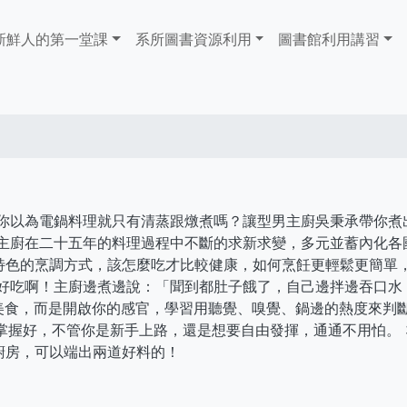
ain
新鮮人的第一堂課
系所圖書資源利用
​​​​​圖書館​​​​​​​利用講習
avigation
 你以為電鍋料理就只有清蒸跟燉煮嗎？讓型男主廚吳秉承帶你煮
承主廚在二十五年的料理過程中不斷的求新求變，多元並蓄內化各
特色的烹調方式，該怎麼吃才比較健康，如何烹飪更輕鬆更簡單
好吃啊！主廚邊煮邊說：「聞到都肚子餓了，自己邊拌邊吞口水
看美食，而是開啟你的感官，學習用聽覺、嗅覺、鍋邊的熱度來判
掌握好，不管你是新手上路，還是想要自由發揮，通通不用怕。 
廚房，可以端出兩道好料的！