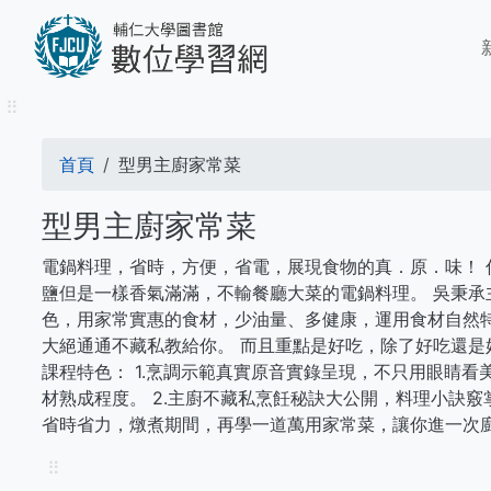
移
M
至
n
主
內
⠿
容
導
首頁
型男主廚家常菜
航
型男主廚家常菜
連
電鍋料理，省時，方便，省電，展現食物的真．原．味！
結
鹽但是一樣香氣滿滿，不輸餐廳大菜的電鍋料理。 吳秉
色，用家常實惠的食材，少油量、多健康，運用食材自然
大絕通通不藏私教給你。 而且重點是好吃，除了好吃還是
課程特色： 1.烹調示範真實原音實錄呈現，不只用眼睛
材熟成程度。 2.主廚不藏私烹飪秘訣大公開，料理小訣竅
省時省力，燉煮期間，再學一道萬用家常菜，讓你進一次
⠿