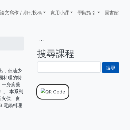
論文寫作 / 期刊投稿
實用小課
學院指引
圖書館
⋯
搜尋課程
搜
出，低油少
尋
國料理的特
，一身廚藝
！」 本系列
斷火侯、食
3.電鍋料理