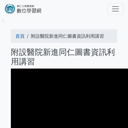
移
至
主
⠿
內
容
導
首頁
附設醫院新進同仁圖書資訊利用講習
航
附設醫院新進同仁圖書資訊利
連
用講習
結