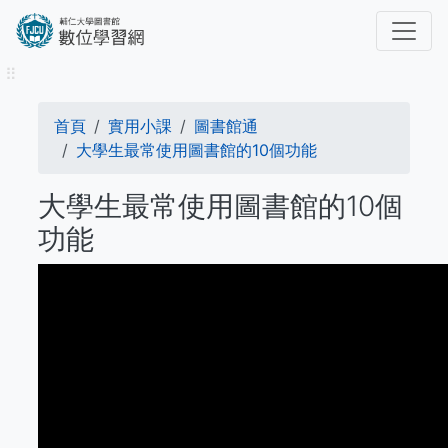
移
至
主
⠿
內
容
導
首頁
實用小課
圖書館通
航
大學生最常使用圖書館的10個功能
連
大學生最常使用圖書館的10個
結
功能