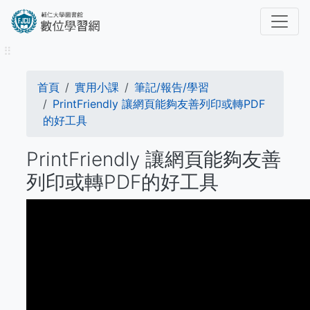
移
至
主
⠿
內
容
導
首頁
實用小課
筆記/報告/學習
航
PrintFriendly 讓網頁能夠友善列印或轉PDF
的好工具
連
PrintFriendly 讓網頁能夠友善
結
列印或轉PDF的好工具