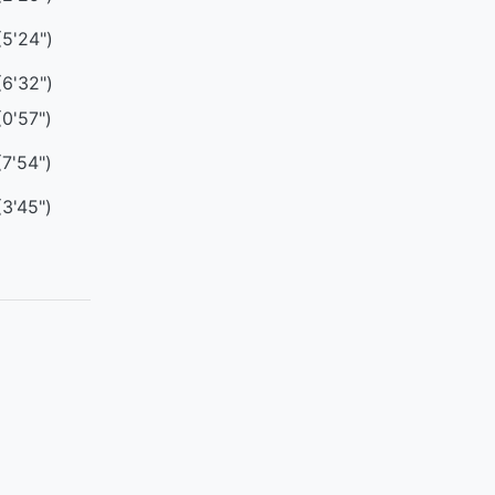
(5'24")
(6'32")
(0'57")
(7'54")
(3'45")