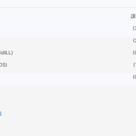
課
(
(
idILL)
(
DS)
(
(
統