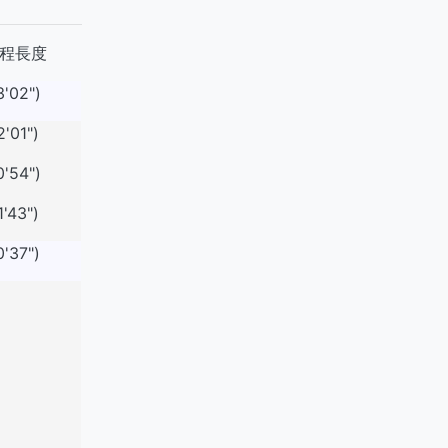
程長度
3'02")
2'01")
0'54")
1'43")
0'37")