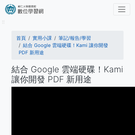
移
至
主
⠿
內
容
導
首頁
實用小課
筆記/報告/學習
航
結合 Google 雲端硬碟！Kami 讓你開發
PDF 新用途
連
結合 Google 雲端硬碟！Kami
結
讓你開發 PDF 新用途