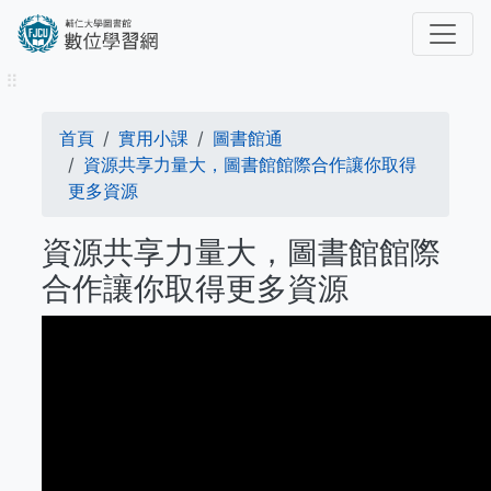
移
至
主
⠿
內
容
導
首頁
實用小課
圖書館通
航
資源共享力量大，圖書館館際合作讓你取得
更多資源
連
資源共享力量大，圖書館館際
結
合作讓你取得更多資源