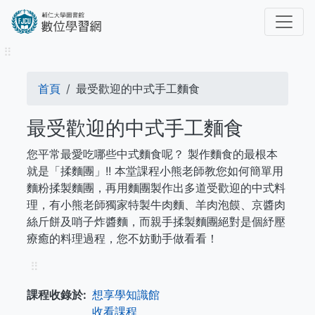
移
至
主
⠿
內
容
導
首頁
最受歡迎的中式手工麵食
航
最受歡迎的中式手工麵食
連
您平常最愛吃哪些中式麵食呢？ 製作麵食的最根本
結
就是「揉麵團」!! 本堂課程小熊老師教您如何簡單用
麵粉揉製麵團，再用麵團製作出多道受歡迎的中式料
理，有小熊老師獨家特製牛肉麵、羊肉泡饃、京醬肉
絲斤餅及哨子炸醬麵，而親手揉製麵團絕對是個紓壓
療癒的料理過程，您不妨動手做看看！
⠿
課程收錄於
想享學知識館
收看課程