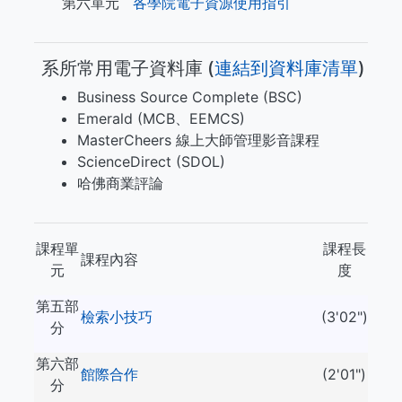
第六單元
各學院電子資源使用指引
系所常用電子資料庫 (​​​
連結到資料庫清單
)
Business Source Complete (BSC)
Emerald (MCB、EEMCS)
MasterCheers 線上大師管理影音課程
ScienceDirect (SDOL)
哈佛商業評論
課程單
課程長
課程內容
元
度
第五部
檢索小技巧
(3'02")
分
第六部
館際合作
(2'01")
分