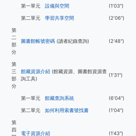
第一單元
設備與空間
(1'03")
第二單元
學習共享空間
(2'06")
第
二
圖書館帳號密碼
(讀者紀錄查詢)
(2'48")
部
分
第
三
館藏資源介紹
(館藏資源、圖書館資源查
(1'31")
部
詢工具)
分
第一單元
館藏查詢系統
(6'04")
第二單元
如何利用索書號找書
(1'04")
第
四
電子資源介紹
(1'43")