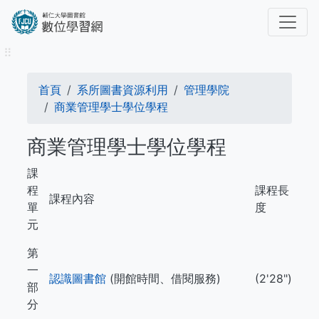
移
至
主
⠿
內
容
導
首頁
系所圖書資源利用
管理學院
航
商業管理學士學位學程
連
商業管理學士學位學程
結
課
程
課程長
課程內容
單
度
元
第
一
認識圖書館
(開館時間、借閱服務)
(2'28")
部
分