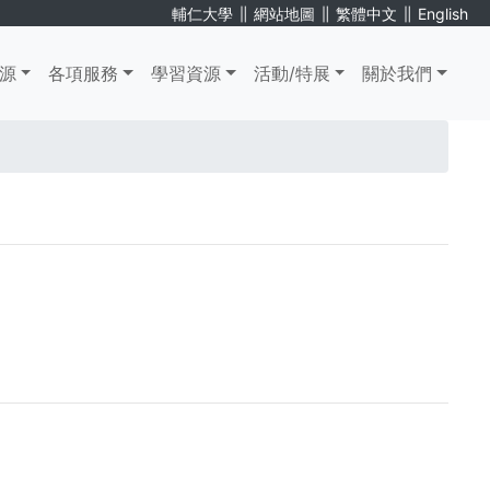
∥
∥
∥
輔仁大學
網站地圖
繁體中文
English
源
各項服務
學習資源
活動/特展
關於我們