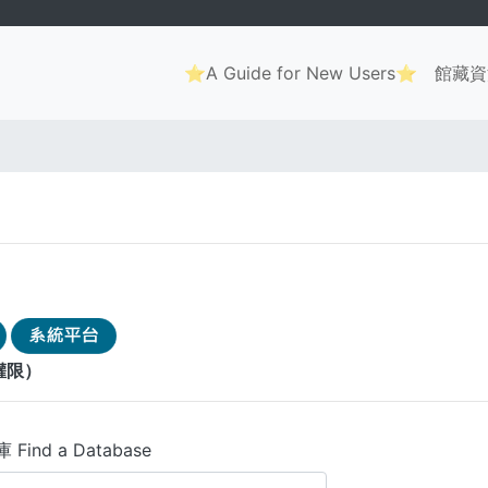
Main
⭐A Guide for New Users⭐
館藏資
navigation
權限）
Find a Database