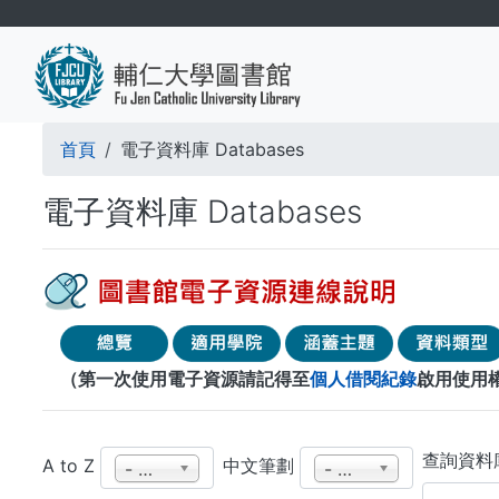
移
至
主
內
容
導
首頁
電子資料庫 Databases
航
電子資料庫 Databases
連
結
（第一次使用電子資源請記得至
個人借閱紀錄
啟用使用
查詢資料庫 
A to Z
中文筆劃
- 任何 -
- 任何 -