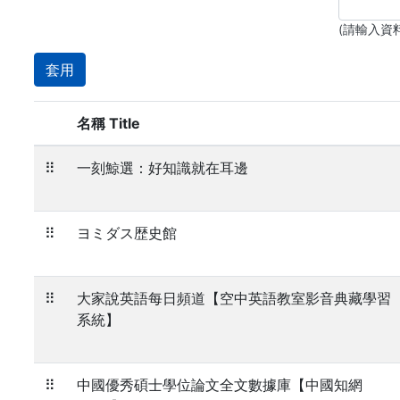
(請輸入資
名稱 Title
⠿
一刻鯨選：好知識就在耳邊
⠿
ヨミダス歴史館
⠿
大家說英語每日頻道【空中英語教室影音典藏學習
系統】
⠿
中國優秀碩士學位論文全文數據庫【中國知網