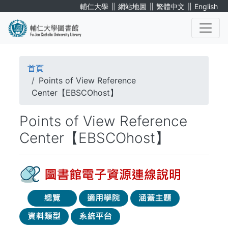
移
∥
∥
∥
輔仁大學
網站地圖
繁體中文
English
至
主
內
. . .
容
導
首頁
航
Points of View Reference
Center【EBSCOhost】
連
Points of View Reference
結
Center【EBSCOhost】