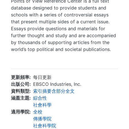
Points of View Reference Center is a full text
database designed to provide students and
schools with a series of controversial essays
that present multiple sides of a current issue.
Essays provide questions and materials for
further thought and study and are accompanied
by thousands of supporting articles from the
world’s top political and societal publications.
...
更新頻率
每日更新
出版公司
EBSCO Industries, Inc.
資料類型
索引摘要含部分全文
涵蓋主題
綜合性
社會科學
適用學院
全校
傳播學院
社會科學院