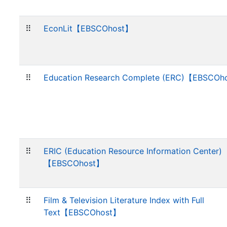
⠿
EconLit【EBSCOhost】
⠿
Education Research Complete (ERC)【EBSCOh
⠿
ERIC (Education Resource Information Center)
【EBSCOhost】
⠿
Film & Television Literature Index with Full
Text【EBSCOhost】