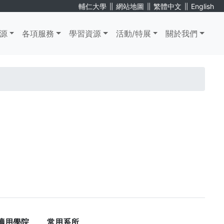
∥
∥
∥
輔仁大學
網站地圖
繁體中文
English
源
各項服務
學習資源
活動/特展
關於我們
適用學院
常用系所