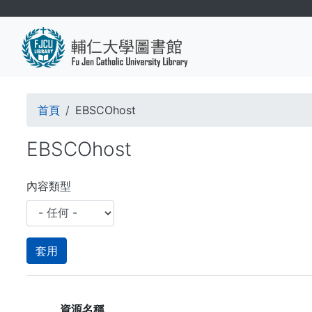
移
至
主
內
容
導
首頁
EBSCOhost
航
EBSCOhost
連
結
內容類型
資源名稱