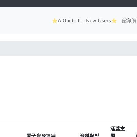
Main
⭐A Guide for New Users⭐
館藏資
navigation
. . .
涵蓋主
電子資源連結
資料類型
題