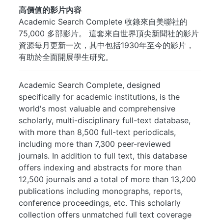
高價值的影片內容
Academic Search Complete 收錄來自美聯社的
75,000 多部影片。 這套來自世界頂尖新聞社的影片
資源每月更新一次，其中包括1930年至今的影片，
有助於全面開展學生研究。
Academic Search Complete, designed
specifically for academic institutions, is the
world's most valuable and comprehensive
scholarly, multi-disciplinary full-text database,
with more than 8,500 full-text periodicals,
including more than 7,300 peer-reviewed
journals. In addition to full text, this database
offers indexing and abstracts for more than
12,500 journals and a total of more than 13,200
publications including monographs, reports,
conference proceedings, etc. This scholarly
collection offers unmatched full text coverage