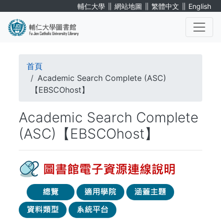
移
∥
∥
∥
輔仁大學
網站地圖
繁體中文
English
至
主
內
. . .
容
導
首頁
航
Academic Search Complete (ASC)
【EBSCOhost】
連
Academic Search Complete
結
(ASC)【EBSCOhost】