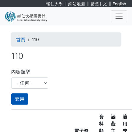
移
∥
∥
∥
輔仁大學
網站地圖
繁體中文
English
至
主
內
. . .
容
導
首頁
110
航
110
連
結
內容類型
資
涵
適
料
蓋
用
電子資
類
主
學