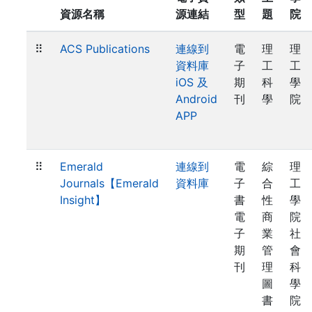
資源名稱
源連結
型
題
院
⠿
ACS Publications
連線到
電
理
理
資料庫
子
工
工
iOS 及
期
科
學
Android
刊
學
院
APP
⠿
Emerald
連線到
電
綜
理
Journals【Emerald
資料庫
子
合
工
Insight】
書
性
學
電
商
院
子
業
社
期
管
會
刊
理
科
圖
學
書
院