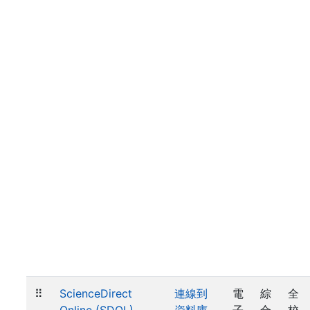
⠿
ScienceDirect
連線到
電
綜
全