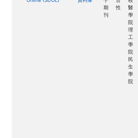
Online (SDOL)
資料庫
子
合
校
期
性
醫
刊
學
院
理
工
學
院
民
生
學
院