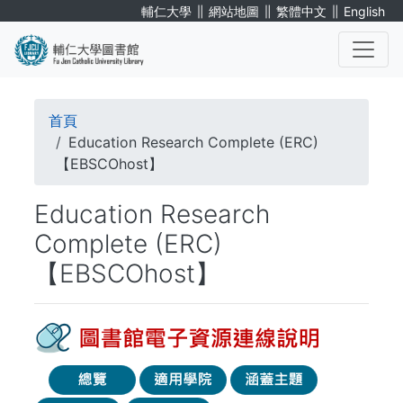
移
∥
∥
∥
輔仁大學
網站地圖
繁體中文
English
至
主
內
. . .
容
導
首頁
航
Education Research Complete (ERC)
【EBSCOhost】
連
Education Research
結
Complete (ERC)
【EBSCOhost】