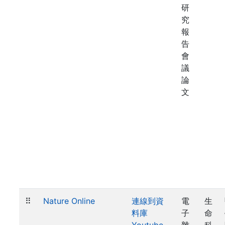
研
究
報
告
會
議
論
文
⠿
Nature Online
連線到資
電
生
料庫
子
命