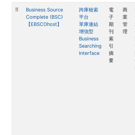
⠿
Business Source
跨庫檢索
電
商
Complete (BSC)
平台
子
業
【EBSCOhost】
單庫連結
期
管
增強型
刊
理
Business
索
Searching
引
Interface
摘
要