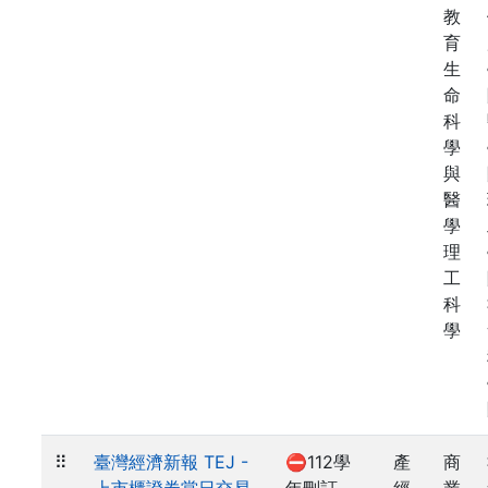
教
育
生
命
科
學
與
醫
學
理
工
科
學
⠿
臺灣經濟新報 TEJ -
⛔112學
產
商