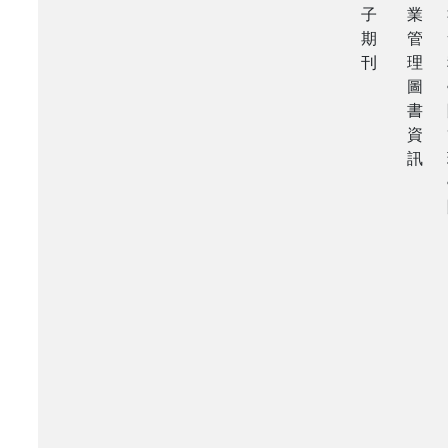
子
業
期
管
刊
理
圖
書
資
訊