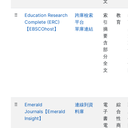
文
⠿
Education Research
跨庫檢索
索
教
Complete (ERC)
平台
引
育
【EBSCOhost】
單庫連結
摘
要
含
部
分
全
文
⠿
Emerald
連線到資
電
綜
Journals【Emerald
料庫
子
合
Insight】
書
性
電
商