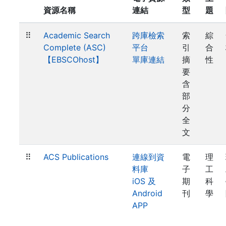
資源名稱
連結
型
題
⠿
Academic Search
跨庫檢索
索
綜
Complete (ASC)
平台
引
合
【EBSCOhost】
單庫連結
摘
性
要
含
部
分
全
文
⠿
ACS Publications
連線到資
電
理
料庫
子
工
iOS 及
期
科
Android
刊
學
APP