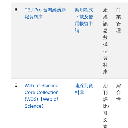
⠿
TEJ Pro 台灣經濟新
應用程式
產
商
報資料庫
下載及使
經
業
用帳號申
訊
管
請
息
理
數
據
型
資
料
庫
⠿
Web of Science
連線到資
期
綜
Core Collection
料庫
刊
合
(WOS)【Web of
評
性
Science】
比/
引
文
索