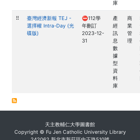
庫
⠿
臺灣經濟新報 TEJ -
⛔112學
產
商
選擇權 Intra-Day (光
年刪訂
經
業
碟版)
2023-12-
訊
管
31
息
理
數
據
型
資
料
庫
. . .
天主教輔仁大學圖書館
Copyright © Fu Jen Catholic University Library
242062 新北市新莊區中正路510號