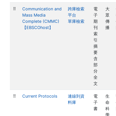
⠿
Communication and
跨庫檢索
電
大
Mass Media
平台
子
眾
Complete (CMMC)
單庫檢索
期
傳
【EBSCOhost】
刊
播
索
引
摘
要
含
部
分
全
文
⠿
Current Protocols
連線到資
電
生
料庫
子
命
書
科
學