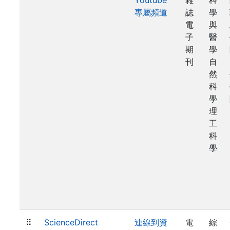
Youtube
雜
科
專屬頻道
誌
學
電
與
子
醫
期
學
刊
自
然
科
學
理
工
科
學
⠿
ScienceDirect
連線到資
電
綜