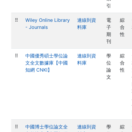
引
⠿
Wiley Online Library
連線到資
電
綜
- Journals
料庫
子
合
期
性
刊
⠿
中國優秀碩士學位論
連線到資
學
綜
文全文數據庫【中國
料庫
位
合
知網 CNKI】
論
性
文
⠿
中國博士學位論文全
連線到資
學
綜