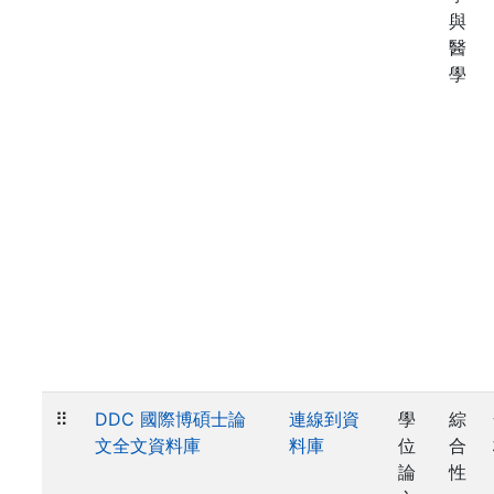
與
醫
學
⠿
DDC 國際博碩士論
連線到資
學
綜
文全文資料庫
料庫
位
合
論
性