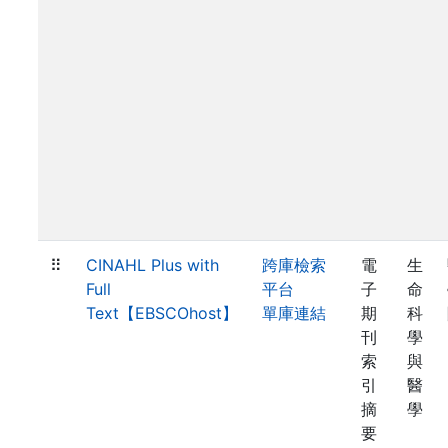
⠿
CINAHL Plus with
跨庫檢索
電
生
Full
平台
子
命
Text【EBSCOhost】
單庫連結
期
科
刊
學
索
與
引
醫
摘
學
要