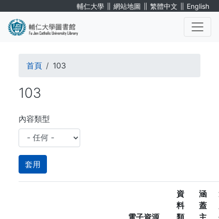
移
∥
∥
∥
輔仁大學
網站地圖
繁體中文
English
至
主
內
. . .
容
導
首頁
103
航
103
連
結
內容類型
資
涵
料
蓋
電子資源
類
主