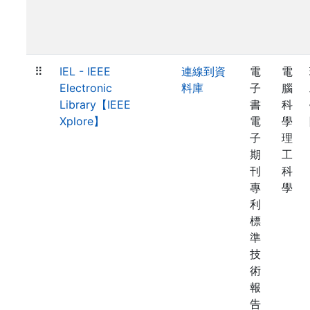
⠿
IEL - IEEE
連線到資
電
電
Electronic
料庫
子
腦
Library【IEEE
書
科
Xplore】
電
學
子
理
期
工
刊
科
專
學
利
標
準
技
術
報
告