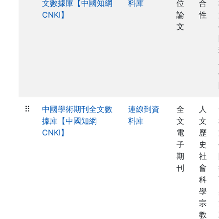
文數據庫【中國知網
料庫
位
合
CNKI】
論
性
文
⠿
中國學術期刊全文數
連線到資
全
人
據庫【中國知網
料庫
文
文
CNKI】
電
歷
子
史
期
社
刊
會
科
學
宗
教