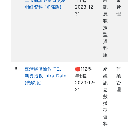
上市櫃證券當日交易
年刪訂
經
業
明細資料 (光碟版)
2023-12-
訊
管
31
息
理
數
據
型
資
料
庫
⠿
臺灣經濟新報 TEJ -
⛔112學
產
商
期貨指數 Intra-Date
年刪訂
經
業
(光碟版)
2023-12-
訊
管
31
息
理
數
據
型
資
料