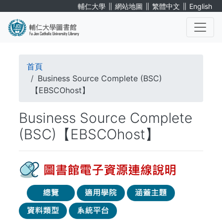
移
∥
∥
∥
輔仁大學
網站地圖
繁體中文
English
至
主
內
. . .
容
導
首頁
航
Business Source Complete (BSC)
【EBSCOhost】
連
Business Source Complete
結
(BSC)【EBSCOhost】