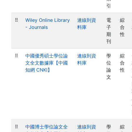
引
⠿
Wiley Online Library
連線到資
電
綜
- Journals
料庫
子
合
期
性
刊
⠿
中國優秀碩士學位論
連線到資
學
綜
文全文數據庫【中國
料庫
位
合
知網 CNKI】
論
性
文
⠿
中國博士學位論文全
連線到資
學
綜