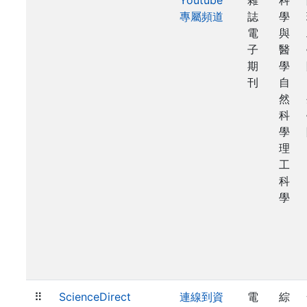
Youtube
雜
科
專屬頻道
誌
學
電
與
子
醫
期
學
刊
自
然
科
學
理
工
科
學
⠿
ScienceDirect
連線到資
電
綜