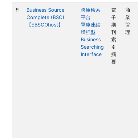
⠿
Business Source
跨庫檢索
電
商
Complete (BSC)
平台
子
業
【EBSCOhost】
單庫連結
期
管
增強型
刊
理
Business
索
Searching
引
Interface
摘
要