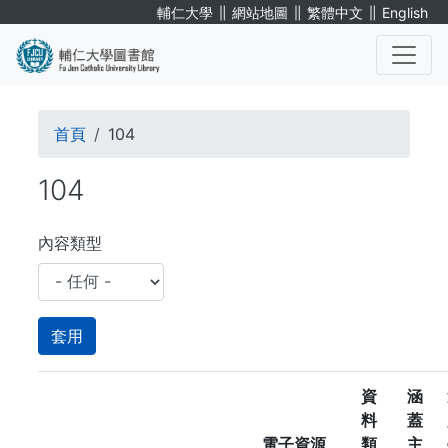
移
∥
∥
∥
輔仁大學
網站地圖
繁體中文
English
至
主
內
. . .
容
導
首頁
104
航
104
連
結
內容類型
資
涵
料
蓋
電子資源
類
主