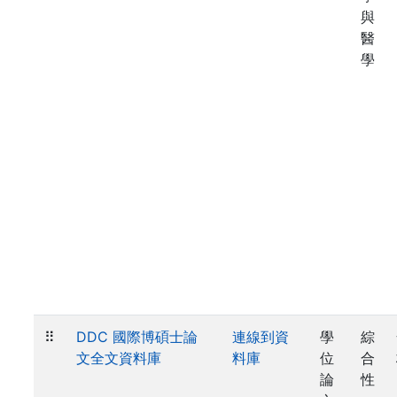
與
醫
學
⠿
DDC 國際博碩士論
連線到資
學
綜
文全文資料庫
料庫
位
合
論
性