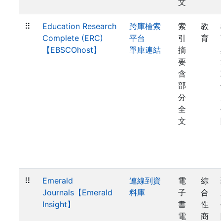
文
⠿
Education Research
跨庫檢索
索
教
Complete (ERC)
平台
引
育
【EBSCOhost】
單庫連結
摘
要
含
部
分
全
文
⠿
Emerald
連線到資
電
綜
Journals【Emerald
料庫
子
合
Insight】
書
性
電
商