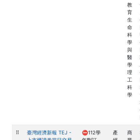
教
育
生
命
科
學
與
醫
學
理
工
科
學
⠿
臺灣經濟新報 TEJ -
⛔112學
產
商