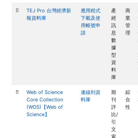
⠿
TEJ Pro 台灣經濟新
應用程式
產
商
報資料庫
下載及使
經
業
用帳號申
訊
管
請
息
理
數
據
型
資
料
庫
⠿
Web of Science
連線到資
期
綜
Core Collection
料庫
刊
合
(WOS)【Web of
評
性
Science】
比/
引
文
索