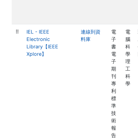
⠿
IEL - IEEE
連線到資
電
電
Electronic
料庫
子
腦
Library【IEEE
書
科
Xplore】
電
學
子
理
期
工
刊
科
專
學
利
標
準
技
術
報
告