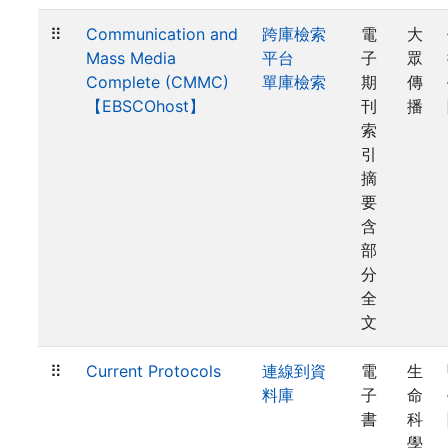
⠿
Communication and
跨庫檢索
電
大
Mass Media
平台
子
眾
Complete (CMMC)
單庫檢索
期
傳
【EBSCOhost】
刊
播
索
引
摘
要
含
部
分
全
文
⠿
Current Protocols
連線到資
電
生
料庫
子
命
書
科
學