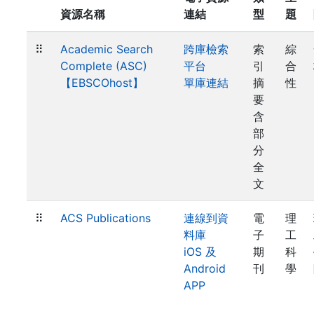
資源名稱
連結
型
題
⠿
Academic Search
跨庫檢索
索
綜
Complete (ASC)
平台
引
合
【EBSCOhost】
單庫連結
摘
性
要
含
部
分
全
文
⠿
ACS Publications
連線到資
電
理
料庫
子
工
iOS 及
期
科
Android
刊
學
APP