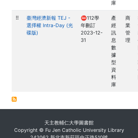
庫
⠿
臺灣經濟新報 TEJ -
⛔112學
產
商
選擇權 Intra-Day (光
年刪訂
經
業
碟版)
2023-12-
訊
管
31
息
理
數
據
型
資
料
庫
. . .
天主教輔仁大學圖書館
Copyright © Fu Jen Catholic University Library
242062 新北市新莊區中正路510號