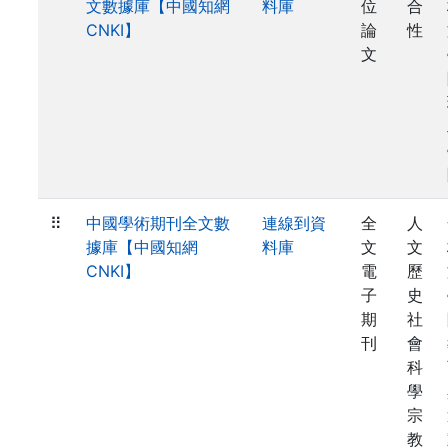
文數據庫【中國知網
料庫
位
合
CNKI】
論
性
文
⠿
中國學術期刊全文數
連線到資
全
人
據庫【中國知網
料庫
文
文
CNKI】
電
歷
子
史
期
社
刊
會
科
學
宗
教