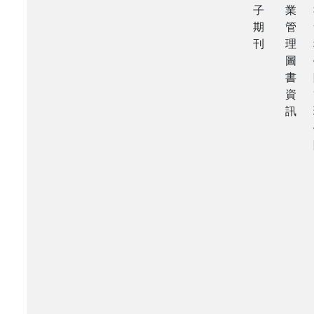
子
業
期
管
刊
理
圖
書
資
訊