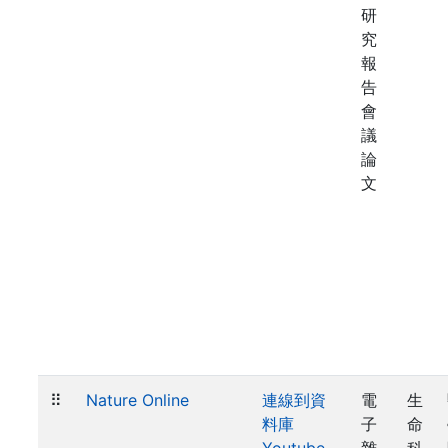
研
究
報
告
會
議
論
文
⠿
Nature Online
連線到資
電
生
料庫
子
命