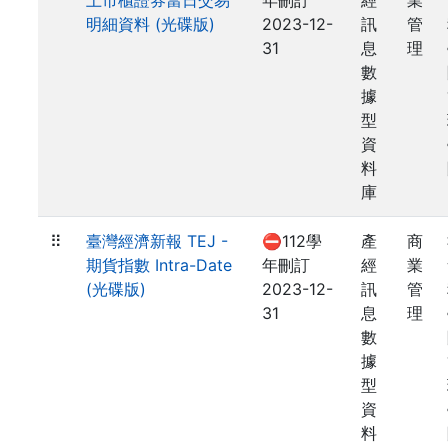
上市櫃證券當日交易
年刪訂
經
業
明細資料 (光碟版)
2023-12-
訊
管
31
息
理
數
據
型
資
料
庫
⠿
臺灣經濟新報 TEJ -
⛔112學
產
商
期貨指數 Intra-Date
年刪訂
經
業
(光碟版)
2023-12-
訊
管
31
息
理
數
據
型
資
料