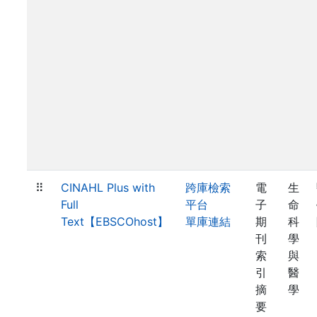
⠿
CINAHL Plus with
跨庫檢索
電
生
Full
平台
子
命
Text【EBSCOhost】
單庫連結
期
科
刊
學
索
與
引
醫
摘
學
要