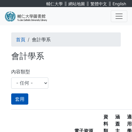
移
∥
∥
∥
輔仁大學
網站地圖
繁體中文
English
至
主
內
. . .
容
導
首頁
會計學系
航
會計學系
連
結
內容類型
資
涵
適
料
蓋
用
電子資源
類
主
學