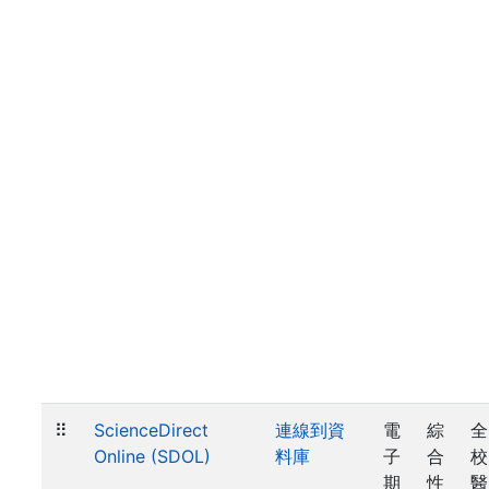
⠿
ScienceDirect
連線到資
電
綜
全
Online (SDOL)
料庫
子
合
校
期
性
醫