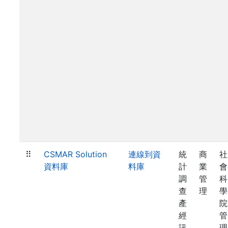
⠿
CSMAR Solution
連線到資
統
商
社
資料庫
料庫
計
業
會
調
管
科
查
理
學
產
院
經
管
訊
理