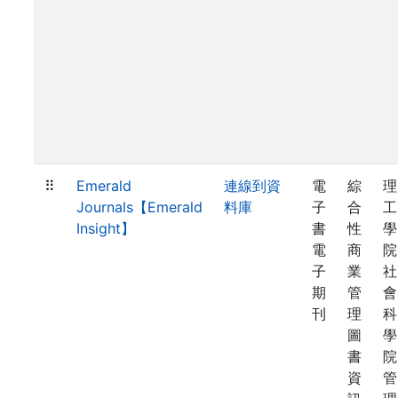
⠿
Emerald
連線到資
電
綜
理
Journals【Emerald
料庫
子
合
工
Insight】
書
性
學
電
商
院
子
業
社
期
管
會
刊
理
科
圖
學
書
院
資
管