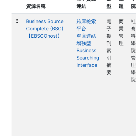
資源名稱
連結
型
題
院
⠿
Business Source
跨庫檢索
電
商
社
Complete (BSC)
平台
子
業
會
【EBSCOhost】
單庫連結
期
管
科
增強型
刊
理
學
Business
索
院
Searching
引
管
Interface
摘
理
要
學
院