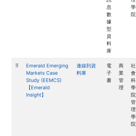
息
學
數
院
據
型
資
料
庫
⠿
Emerald Emerging
連線到資
電
商
社
Markets Case
料庫
子
業
會
Study (EEMCS)
書
管
科
【Emerald
理
學
Insight】
院
管
理
學
院