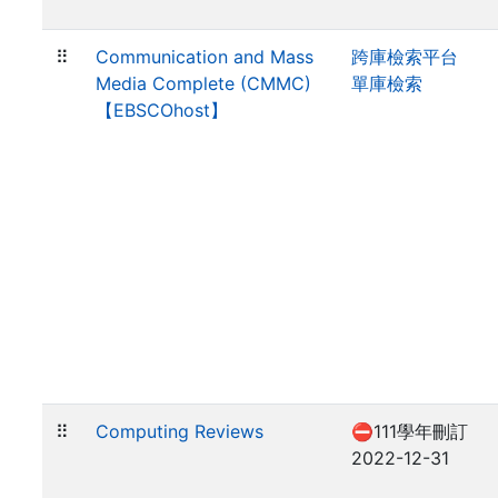
⠿
Communication and Mass
跨庫檢索平台
Media Complete (CMMC)
單庫檢索
【EBSCOhost】
⠿
Computing Reviews
⛔111學年刪訂
2022-12-31