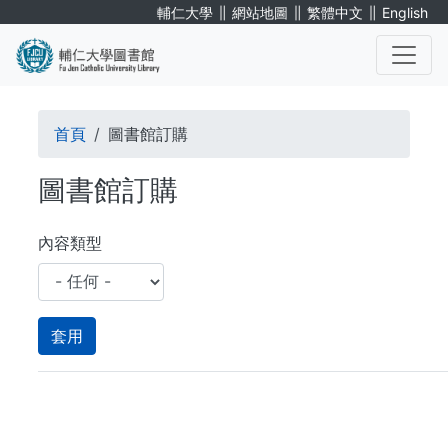
移
∥
∥
∥
輔仁大學
網站地圖
繁體中文
English
至
主
內
. . .
容
導
首頁
圖書館訂購
航
圖書館訂購
連
結
內容類型