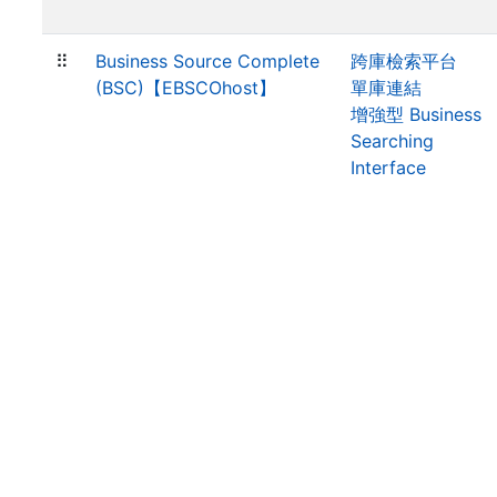
⠿
Business Source Complete
跨庫檢索平台
(BSC)【EBSCOhost】
單庫連結
增強型 Business
Searching
Interface