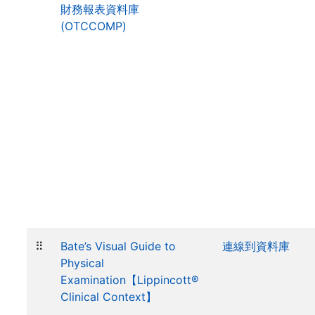
財務報表資料庫
(OTCCOMP)
⠿
Bate’s Visual Guide to
連線到資料庫
Physical
Examination【Lippincott®
Clinical Context】