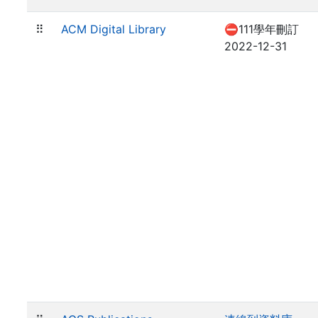
⠿
ACM Digital Library
⛔111學年刪訂
2022-12-31