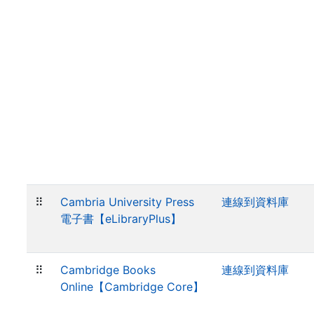
⠿
Cambria University Press
連線到資料庫
電子書【eLibraryPlus】
⠿
Cambridge Books
連線到資料庫
Online【Cambridge Core】