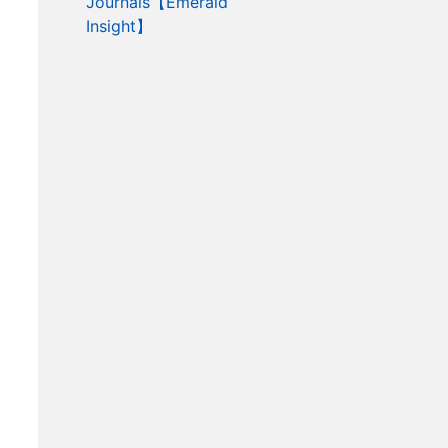
Journals【Emerald
Insight】