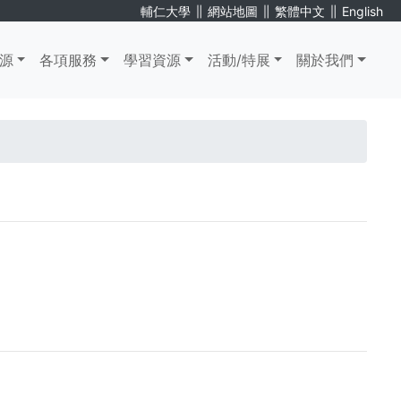
∥
∥
∥
輔仁大學
網站地圖
繁體中文
English
源
各項服務
學習資源
活動/特展
關於我們