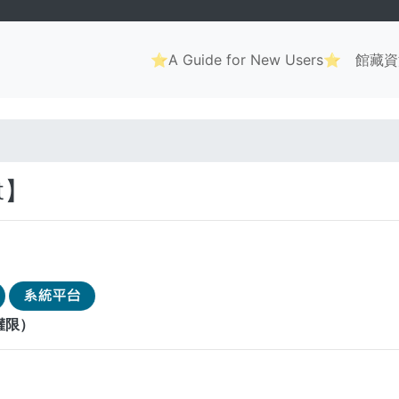
Main
⭐A Guide for New Users⭐
館藏資
navigation
. . .
t】
權限）