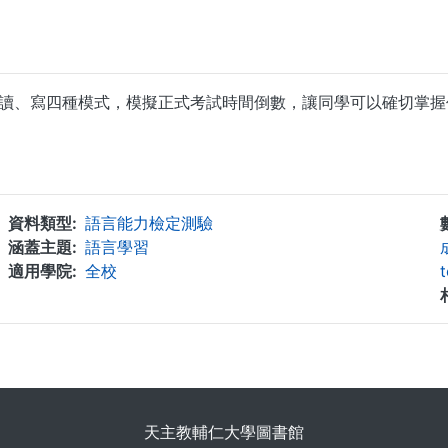
、讀、寫四種模式，模擬正式考試時間倒數，讓同學可以確切掌
...
資料類型
語言能力檢定測驗
涵蓋主題
語言學習
適用學院
全校
. . .
天主教輔仁大學圖書館