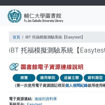
移
至
主
內
容
導
首頁
iBT 托福模擬測驗系統【Easytest】
航
iBT 托福模擬測驗系統【Easytes
連
結
（第一次使用電子資源請記得至
個人借閱紀錄
啟用使用
電子資源連結
連線到資料庫
系統平台
Easytest