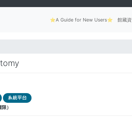
Main
⭐A Guide for New Users⭐
館藏資
navigation
. . .
atomy
權限）