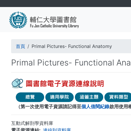
移
至
主
內
容
導
首頁
Primal Pictures- Functional Anatomy
航
Primal Pictures- Functional An
連
結
（第一次使用電子資源請記得至
個人借閱紀錄
啟用使用
互動式解剖學資料庫
電子資源連結
連線到資料庫