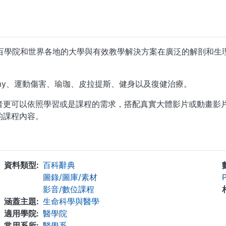
為教育工作者在幾百學院和世界各地的大學與有效教學解決方案在廣泛的解
atomy、運動傷害、瑜珈、皮拉提斯、健身以及復健治療。
者更可以依照學習或是課程的需求，搭配真實大體影片或動畫影
的課程內容。
...
資料類型
百科辭典
圖錄/圖庫/素材
P
影音/數位課程
涵蓋主題
生命科學與醫學
適用學院
醫學院
常用系所
醫學系