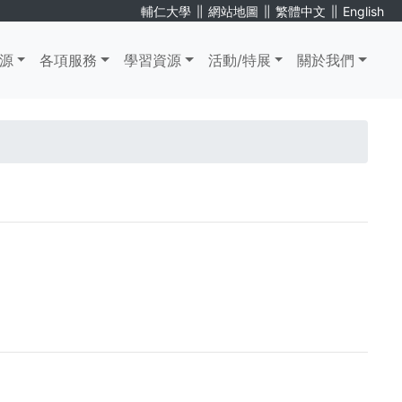
∥
∥
∥
輔仁大學
網站地圖
繁體中文
English
源
各項服務
學習資源
活動/特展
關於我們