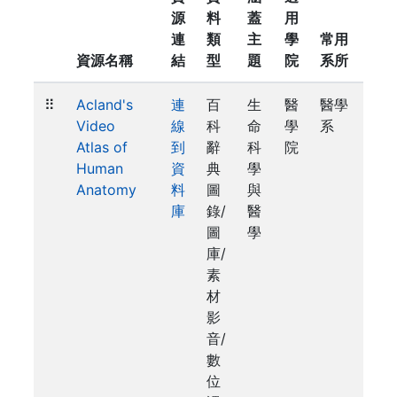
源
料
蓋
用
連
類
主
學
常用
資源名稱
結
型
題
院
系所
⠿
Acland's
連
百
生
醫
醫學
Video
線
科
命
學
系
Atlas of
到
辭
科
院
Human
資
典
學
Anatomy
料
圖
與
庫
錄/
醫
圖
學
庫/
素
材
影
音/
數
位