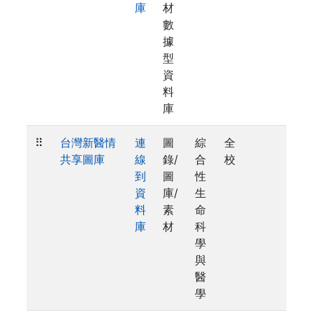
庫
材
數
據
型
資
料
庫
⠿
台灣新醫情
連
圖
綜
全
共享圖庫
線
錄/
合
校
到
圖
性
資
庫/
生
料
素
命
庫
材
科
學
與
醫
學