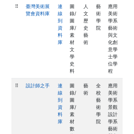
⠿
臺灣美術展
連
圖
人
藝
應用
覽會資料庫
線
錄/
文
術
美術
到
圖
歷
學
學系
資
庫/
史
院
藝術
料
素
藝
與文
庫
材
術
化創
文
意學
學
士學
史
位學
料
程
⠿
設計師之手
連
圖
藝
全
應用
線
錄/
術
校
美術
到
圖
藝
學系
資
庫/
術
景觀
料
素
學
設計
庫
材
院
學系
數
藝術