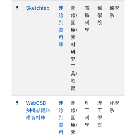
⠿
Sketchfab
連
圖
電
醫
醫學
線
錄/
腦
學
系
到
圖
科
院
資
庫/
學
料
素
庫
材
研
究
工
具/
軟
體
⠿
WebCSD
連
圖
理
理
化學
劍橋晶體結
線
錄/
工
工
系
構資料庫
到
圖
科
學
資
庫/
學
院
料
素