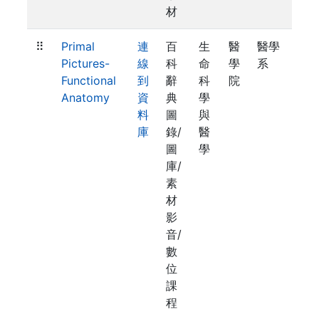
材
⠿
Primal
連
百
生
醫
醫學
Pictures-
線
科
命
學
系
Functional
到
辭
科
院
Anatomy
資
典
學
料
圖
與
庫
錄/
醫
圖
學
庫/
素
材
影
音/
數
位
課
程