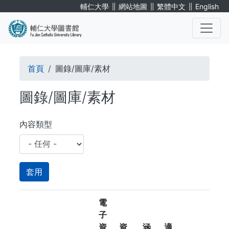
移
∥
∥
∥
輔仁大學
網站地圖
繁體中文
English
至
主
內
. . .
容
導
首頁
圖錄/圖庫/素材
航
圖錄/圖庫/素材
連
結
內容類型
電
子
資
資
涵
適