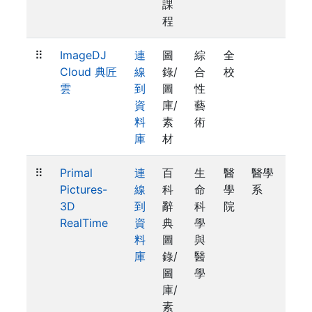
課
程
⠿
ImageDJ
連
圖
綜
全
Cloud 典匠
線
錄/
合
校
雲
到
圖
性
資
庫/
藝
料
素
術
庫
材
⠿
Primal
連
百
生
醫
醫學
Pictures-
線
科
命
學
系
3D
到
辭
科
院
RealTime
資
典
學
料
圖
與
庫
錄/
醫
圖
學
庫/
素