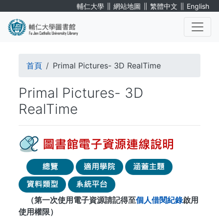
移
∥
∥
∥
輔仁大學
網站地圖
繁體中文
English
至
主
內
. . .
容
導
首頁
Primal Pictures- 3D RealTime
航
Primal Pictures- 3D
連
RealTime
結
（第一次使用電子資源請記得至
個人借閱紀錄
啟用
使用權限）