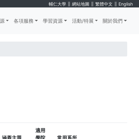
∥
∥
∥
輔仁大學
網站地圖
繁體中文
English
源
各項服務
學習資源
活動/特展
關於我們
適用
涵蓋主題
學院
常用系所