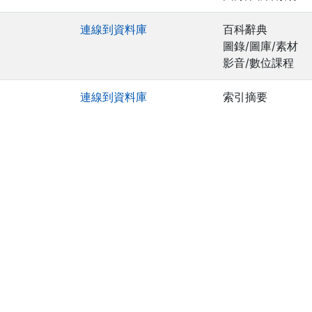
連線到資料庫
百科辭典
圖錄/圖庫/素材
影音/數位課程
連線到資料庫
索引摘要