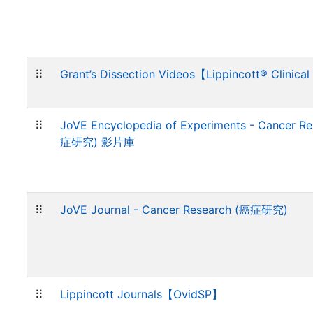
⠿
Grant’s Dissection Videos【Lippincott® Clinica
⠿
JoVE Encyclopedia of Experiments - Cancer R
症研究) 影片庫
⠿
JoVE Journal - Cancer Research (癌症研究)
⠿
Lippincott Journals【OvidSP】