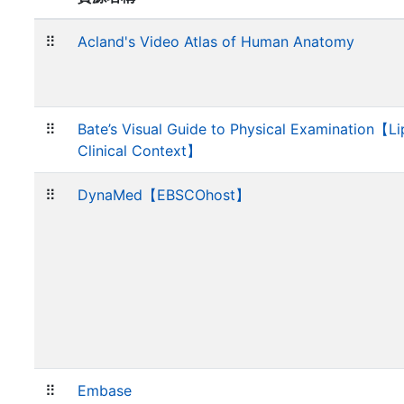
⠿
Acland's Video Atlas of Human Anatomy
⠿
Bate’s Visual Guide to Physical Examination【L
Clinical Context】
⠿
DynaMed【EBSCOhost】
⠿
Embase