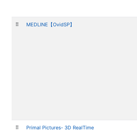
⠿
MEDLINE【OvidSP】
⠿
Primal Pictures- 3D RealTime