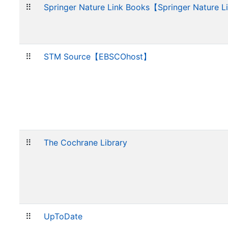
⠿
Springer Nature Link Books【Springer Nature 
⠿
STM Source【EBSCOhost】
⠿
The Cochrane Library
⠿
UpToDate