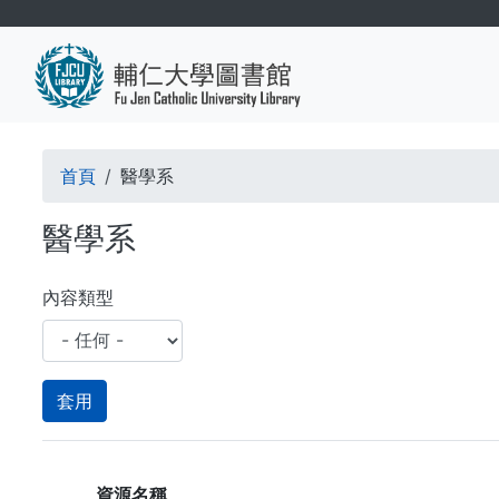
移
至
主
內
容
導
首頁
醫學系
航
醫學系
連
結
內容類型
資源名稱