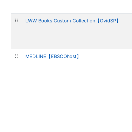
⠿
LWW Books Custom Collection【OvidSP】
⠿
MEDLINE【EBSCOhost】