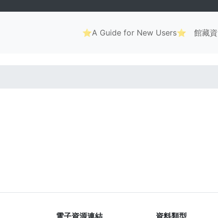
Main
⭐A Guide for New Users⭐
館藏資
navigation
. . .
電子資源連結
資料類型