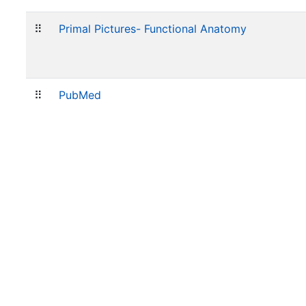
⠿
Primal Pictures- Functional Anatomy
⠿
PubMed