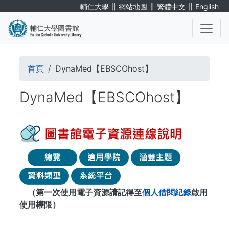
移
∥
∥
∥
輔仁大學
網站地圖
繁體中文
English
至
主
內
. . .
容
導
首頁
DynaMed【EBSCOhost】
航
DynaMed【EBSCOhost】
連
結
（第一次使用電子資源請記得至
個人借閱紀錄
啟用
使用權限）