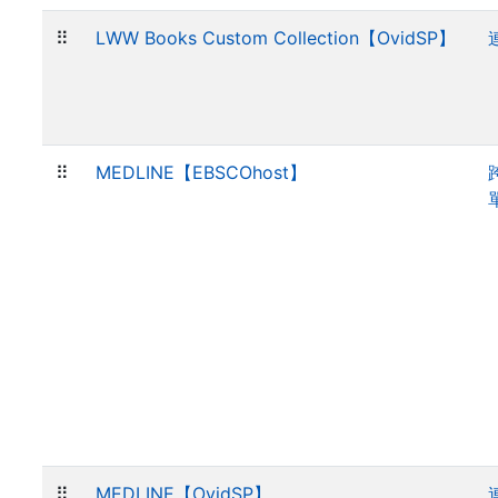
⠿
LWW Books Custom Collection【OvidSP】
⠿
MEDLINE【EBSCOhost】
⠿
MEDLINE【OvidSP】