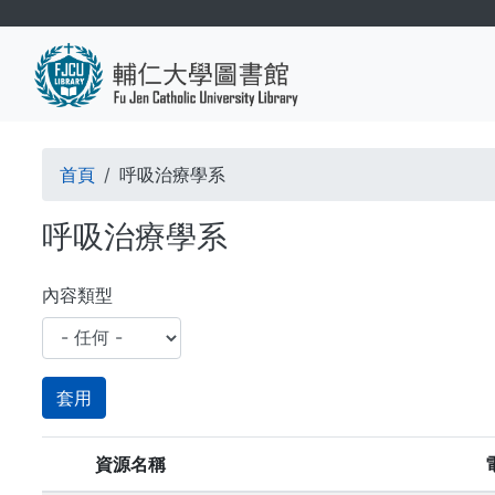
移
至
主
內
容
導
首頁
呼吸治療學系
航
呼吸治療學系
連
結
內容類型
資源名稱