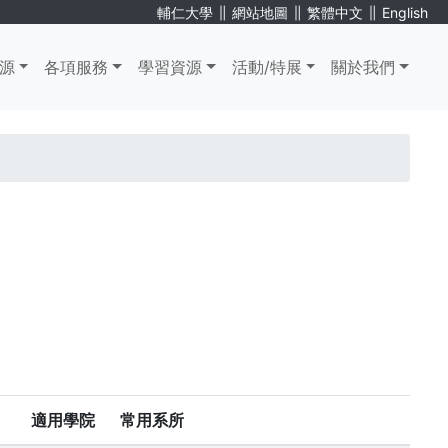
∥
∥
∥
輔仁大學
網站地圖
繁體中文
English
源
各項服務
學習資源
活動/特展
關於我們
適用學院
常用系所