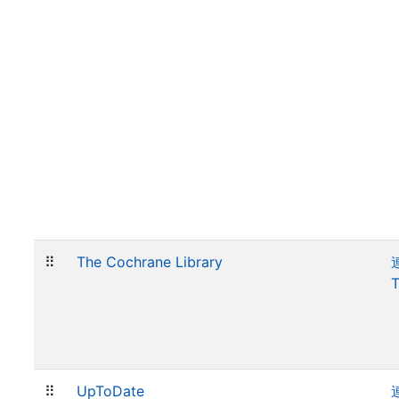
⠿
The Cochrane Library
⠿
UpToDate