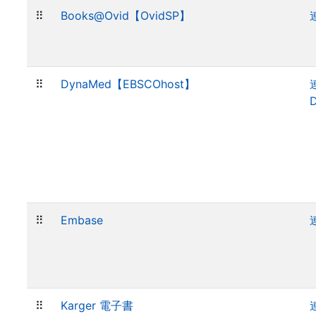
⠿
Books@Ovid【OvidSP】
⠿
DynaMed【EBSCOhost】
⠿
Embase
⠿
Karger 電子書