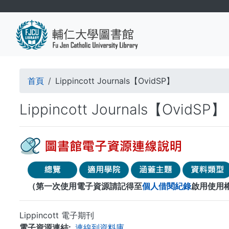
移
至
主
內
容
導
首頁
Lippincott Journals【OvidSP】
航
Lippincott Journals【OvidSP】
連
結
（第一次使用電子資源請記得至
個人借閱紀錄
啟用使用
Lippincott 電子期刊
電子資源連結
連線到資料庫