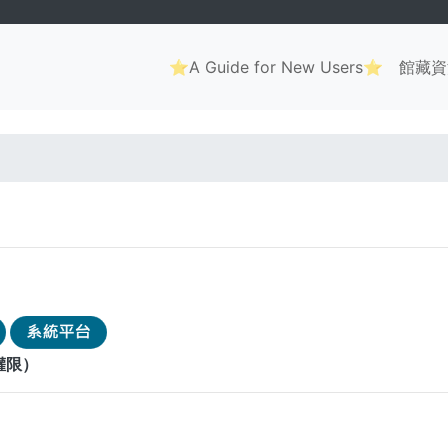
Main
⭐A Guide for New Users⭐
館藏資
navigation
. . .
權限）