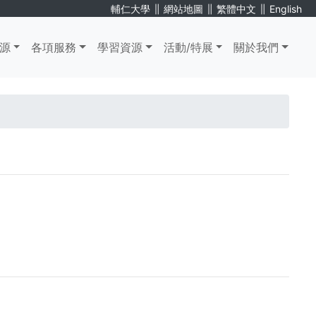
∥
∥
∥
輔仁大學
網站地圖
繁體中文
English
源
各項服務
學習資源
活動/特展
關於我們