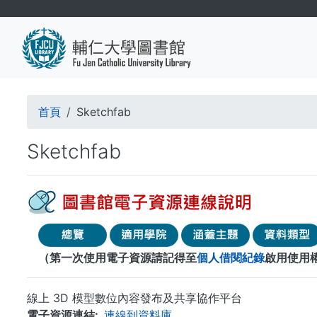
移
至
主
內
容
導
首頁
Sketchfab
航
Sketchfab
連
結
（第一次使用電子資源請記得至
個人借閱紀錄
啟用使用
線上 3D 模型數位內容發布及共享協作平台
電子資源連結
連線到資料庫