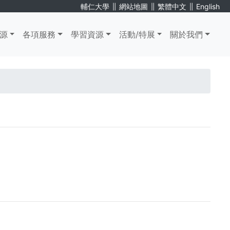
∥
∥
∥
輔仁大學
網站地圖
繁體中文
English
源
各項服務
學習資源
活動/特展
關於我們