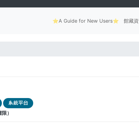
Main
⭐A Guide for New Users⭐
館藏資
navigation
. . .
權限）