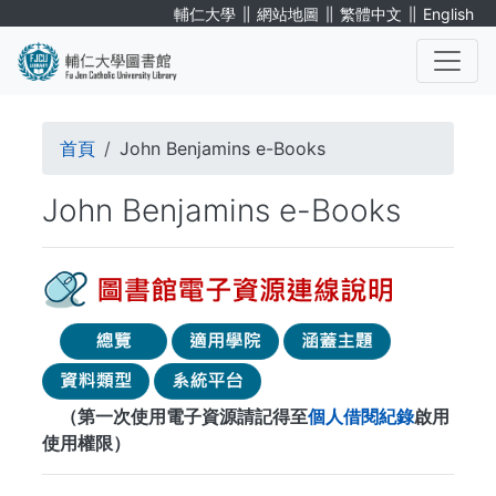
移
∥
∥
∥
輔仁大學
網站地圖
繁體中文
English
至
主
內
. . .
容
導
首頁
John Benjamins e-Books
航
John Benjamins e-Books
連
結
（第一次使用電子資源請記得至
個人借閱紀錄
啟用
使用權限）