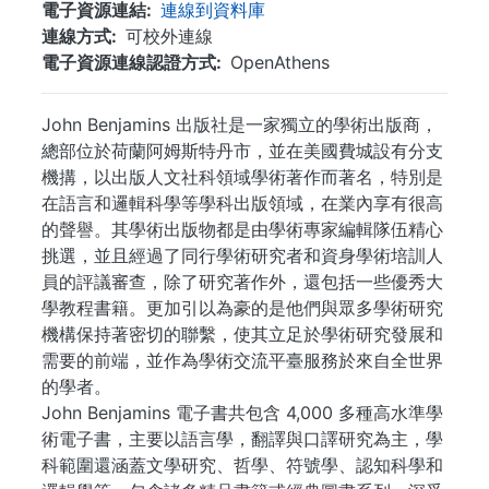
電子資源連結
連線到資料庫
連線方式
可校外連線
電子資源連線認證方式
OpenAthens
John Benjamins 出版社是一家獨立的學術出版商，
總部位於荷蘭阿姆斯特丹市，並在美國費城設有分支
機搆，以出版人文社科領域學術著作而著名，特別是
在語言和邏輯科學等學科出版領域，在業內享有很高
的聲譽。其學術出版物都是由學術專家編輯隊伍精心
挑選，並且經過了同行學術研究者和資身學術培訓人
員的評議審查，除了研究著作外，還包括一些優秀大
學教程書籍。更加引以為豪的是他們與眾多學術研究
機構保持著密切的聯繫，使其立足於學術研究發展和
需要的前端，並作為學術交流平臺服務於來自全世界
的學者。
John Benjamins 電子書共包含 4,000 多種高水準學
術電子書，主要以語言學，翻譯與口譯研究為主，學
科範圍還涵蓋文學研究、哲學、符號學、認知科學和