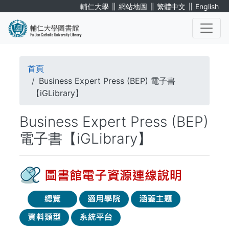
移
∥
∥
∥
輔仁大學
網站地圖
繁體中文
English
至
主
內
. . .
容
導
首頁
航
Business Expert Press (BEP) 電子書
【iGLibrary】
連
Business Expert Press (BEP)
結
電子書【iGLibrary】