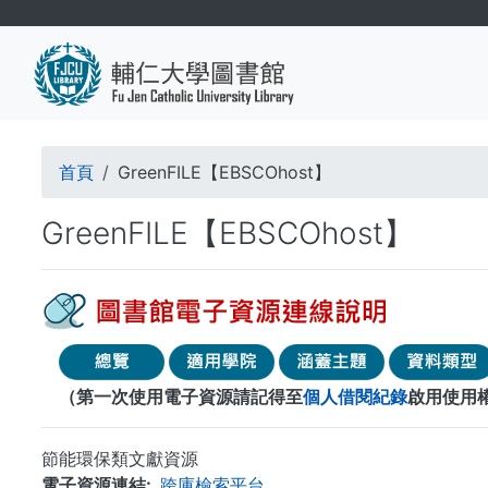
移
至
主
內
容
導
首頁
GreenFILE【EBSCOhost】
航
GreenFILE【EBSCOhost】
連
結
（第一次使用電子資源請記得至
個人借閱紀錄
啟用使用
節能環保類文獻資源
電子資源連結
跨庫檢索平台