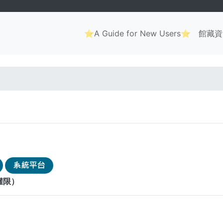
Main
⭐A Guide for New Users⭐
館藏資
navigation
. . .
權限）