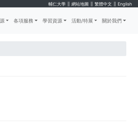
∥
∥
∥
輔仁大學
網站地圖
繁體中文
English
源
各項服務
學習資源
活動/特展
關於我們