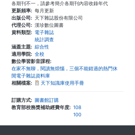
各期刊不一，請參考簡介各期刊內容收錄年代
更新頻率
每月更新
出版公司
天下雜誌股份有限公司
代理公司
漢珍數位圖書
資料類型
電子雜誌
統計調查
涵蓋主題
綜合性
適用學院
全校
數位學習影音課程
在家不無聊，閱讀無煩惱，三個不能錯過的熱門休
閒電子雜誌資料庫
相關檔案
天下知識庫使用手冊
訂購方式
圖書館訂購
教育部校務獎補助經費年度
108
100
. . .