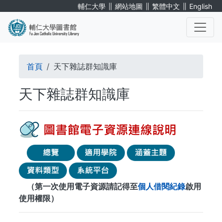
移
∥
∥
∥
輔仁大學
網站地圖
繁體中文
English
至
主
內
. . .
容
導
首頁
天下雜誌群知識庫
航
天下雜誌群知識庫
連
結
（第一次使用電子資源請記得至
個人借閱紀錄
啟用
使用權限）